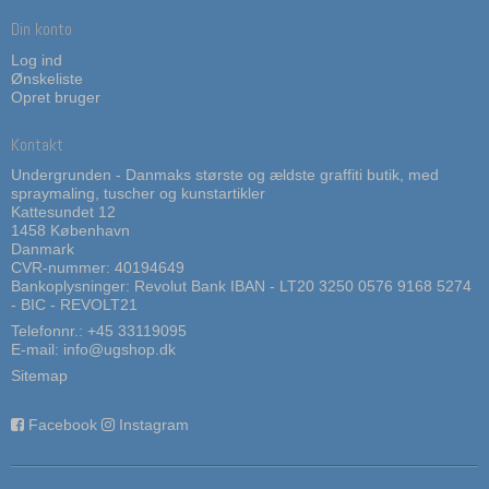
Din konto
Log ind
Ønskeliste
Opret bruger
Kontakt
Undergrunden - Danmaks største og ældste graffiti butik, med
spraymaling, tuscher og kunstartikler
Kattesundet 12
1458 København
Danmark
CVR-nummer: 40194649
Bankoplysninger: Revolut Bank IBAN - LT20 3250 0576 9168 5274
- BIC - REVOLT21
Telefonnr.:
+45 33119095
E-mail
:
info@ugshop.dk
Sitemap
Facebook
Instagram