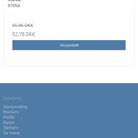
97054
65,95 DKK
52,76 DKK
Vis produkt
Kategorier
Spraymaling
Markers
Refills
Dyser
Stickers
Se mere