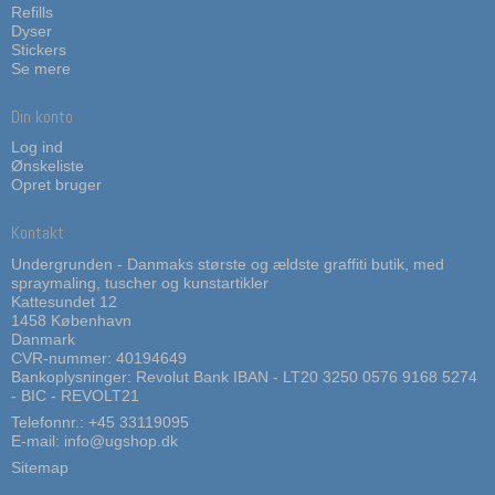
Refills
Dyser
Stickers
Se mere
Din konto
Log ind
Ønskeliste
Opret bruger
Kontakt
Undergrunden - Danmaks største og ældste graffiti butik, med
spraymaling, tuscher og kunstartikler
Kattesundet 12
1458 København
Danmark
CVR-nummer: 40194649
Bankoplysninger: Revolut Bank IBAN - LT20 3250 0576 9168 5274
- BIC - REVOLT21
Telefonnr.:
+45 33119095
E-mail
:
info@ugshop.dk
Sitemap