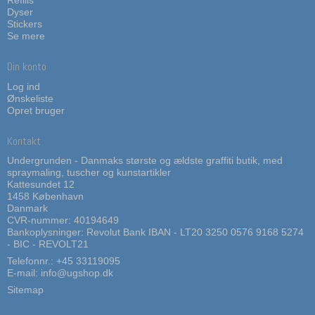
Refills
Dyser
Stickers
Se mere
Din konto
Log ind
Ønskeliste
Opret bruger
Kontakt
Undergrunden - Danmaks største og ældste graffiti butik, med
spraymaling, tuscher og kunstartikler
Kattesundet 12
1458 København
Danmark
CVR-nummer: 40194649
Bankoplysninger: Revolut Bank IBAN - LT20 3250 0576 9168 5274
- BIC - REVOLT21
Telefonnr.:
+45 33119095
E-mail
:
info@ugshop.dk
Sitemap