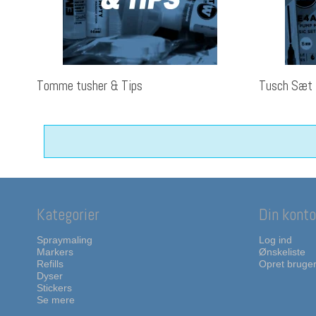
Tomme tusher & Tips
Tusch Sæt
Kategorier
Din konto
Spraymaling
Log ind
Markers
Ønskeliste
Refills
Opret bruge
Dyser
Stickers
Se mere