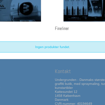
Fineliner
Ingen produkter fundet.
Kontakt
Undergrunden - Danmaks største
graffiti butik, med spraymaling, t
r
kunstartikler
Kattesundet 12
1458 København
Danmark
CVR-nummer: 40194649