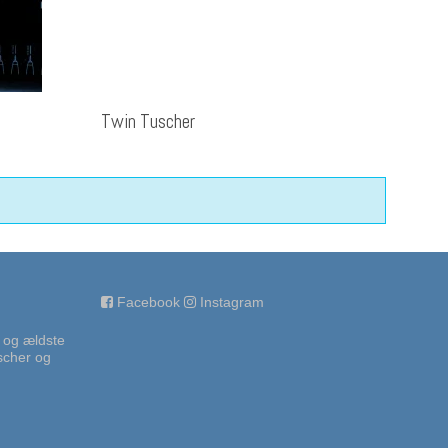
Twin Tuscher
Facebook
Instagram
 og ældste
uscher og