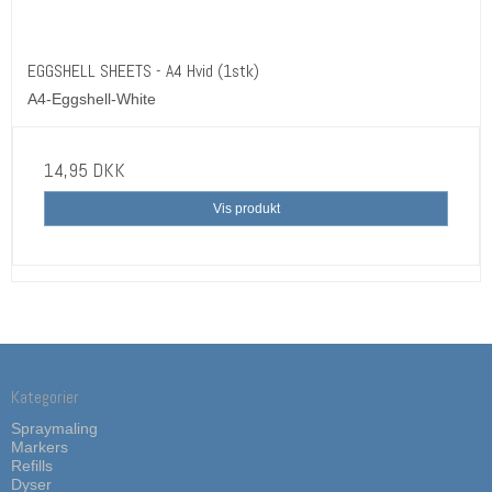
EGGSHELL SHEETS - A4 Hvid (1stk)
A4-Eggshell-White
14,95 DKK
Vis produkt
Kategorier
Spraymaling
Markers
Refills
Dyser