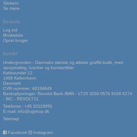
Stickers
Se mere
Din konto
Log ind
Ønskeliste
Opret bruger
Kontakt
Undergrunden - Danmaks største og ældste graffiti butik, med
spraymaling, tuscher og kunstartikler
Kattesundet 12
1458 København
Danmark
CVR-nummer: 40194649
Bankoplysninger: Revolut Bank IBAN - LT20 3250 0576 9168 5274
- BIC - REVOLT21
Telefonnr.:
+45 33119095
E-mail
:
info@ugshop.dk
Sitemap
Facebook
Instagram