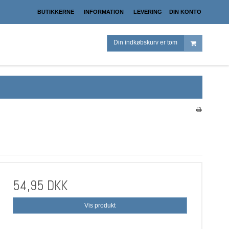
BUTIKKERNE
INFORMATION
LEVERING
DIN KONTO
Din indkøbskurv er tom
54,95 DKK
Vis produkt