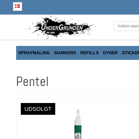
SPRAYMALING
MARKERS
REFILLS
DYSER
STICKE
Pentel
UDSOLGT