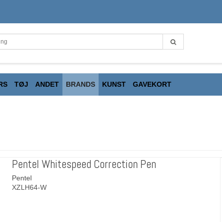
RS
TØJ
ANDET
BRANDS
KUNST
GAVEKORT
Pentel Whitespeed Correction Pen
Pentel
XZLH64-W