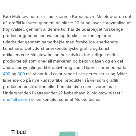
Køb Molotow her eller i butikkerne i København. Molotow er en del
af graffiti kulturen gennem de sidste 20 år og laver spraymaling af
høj kvalitet, gennem al denne tid, har de udarbejdet forskellige
produkter gennem innovation og forskellige koncepter er
udarbejdet gennem samarbejde med forskellige anerkendte
kunstnere. Det yderst anerkendte tyske graffiti og kunst
artikel mærke Molotow belton har udviklet forskellige kendte
produkter så som one4all markeren og belton dåsen og en del
andre spraymalinger til kreativt brug samt Burner chromen både i
400
og
600
ml. vi har fuld color range i alle deres serier og fylder
løbende op på nye kunst artikel produkter så vel som graffiti
produkter. bestil online eller hent din dine cans i vores butik
Undergrunden i kattesundet 12 københavn k. Molotow tusser i
one4all serien
er en komplet serie af Moloto tusher.
Tilbud