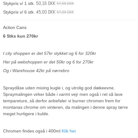
50,16 DKK
57,00 DKK
Stykpris v/ 1 stk.
45,00 DKK
57,00 DKK
Stykpris v/ 6 stk.
Action Cans
6 Stks kun 270kr
I city shoppen er det 57kr stykket og 6 for 320kr
Her på webshoppen er det 50kr og 6 for 270kr
Og i Warehouse 42kr på nørrebro
Spraydåse uden mixing kugle i, og utrolig god dækeevne.
Spraymalingen virker både i varmt vejr men også i ret så lave
tempareture, så derfor anbefaler vi burner chromen frem for
montanas chrome om vinteren, da malingen i denne spray tørre
meget hurtigere i kulde.
Chromen findes også i 400ml
Klik her