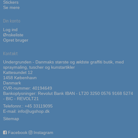
Stickers
Se mere
Din konto
Log ind
Ønskeliste
Opret bruger
Kontakt
Undergrunden - Danmaks største og ældste graffiti butik, med
spraymaling, tuscher og kunstartikler
Kattesundet 12
1458 København
Danmark
CVR-nummer: 40194649
Bankoplysninger: Revolut Bank IBAN - LT20 3250 0576 9168 5274
- BIC - REVOLT21
Telefonnr.:
+45 33119095
E-mail
:
info@ugshop.dk
Sitemap
Facebook
Instagram