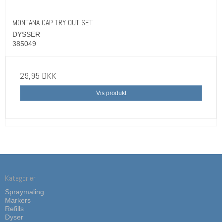
MONTANA CAP TRY OUT SET
DYSSER
385049
29,95 DKK
Vis produkt
Kategorier
Spraymaling
Markers
Refills
Dyser