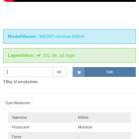
Model/Varenr.:
940397-chrome-600ml
Lagerstatus:
101
stk.
på lager
stk.
Køb
Tilføj til ønskeliste
Specifikationer
Størrelse
600ml
Producent
Molotow
Farve
-