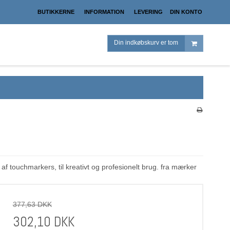
BUTIKKERNE
INFORMATION
LEVERING
DIN KONTO
Din indkøbskurv er tom
f touchmarkers, til kreativt og profesionelt brug. fra mærker
377,63 DKK
302,10 DKK