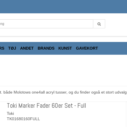
RS
TØJ
ANDET
BRANDS
KUNST
GAVEKORT
 både Molotows one4all acryl tusser, og du finder også et stort udvalg a
Toki Marker Fader 60er Set - Full
Toki
TK01680160FULL