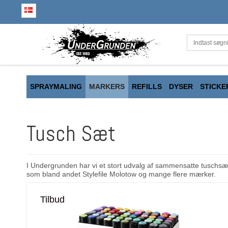
SPRAYMALING
MARKERS
REFILLS
DYSER
STICKE
Tusch Sæt
I Undergrunden har vi et stort udvalg af sammensatte tuschsæt.
som bland andet Stylefile Molotow og mange flere mærker.
Tilbud