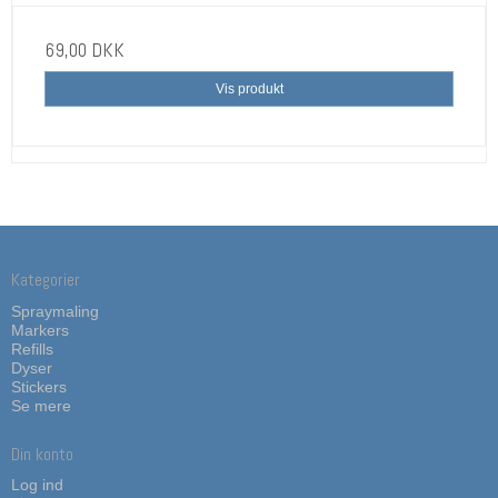
69,00 DKK
Vis produkt
Kategorier
Spraymaling
Markers
Refills
Dyser
Stickers
Se mere
Din konto
Log ind