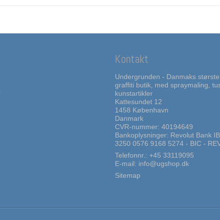
Kontakt
Undergrunden - Danmaks største
graffiti butik, med spraymaling, t
r
kunstartikler
Kattesundet 12
1458 København
Danmark
CVR-nummer: 40194649
Bankoplysninger: Revolut Bank I
3250 0576 9168 5274 - BIC - R
Telefonnr.:
+45 33119095
E-mail
:
info@ugshop.dk
Sitemap