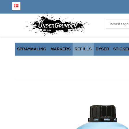
SPRAYMALING
MARKERS
REFILLS
DYSER
STICKE