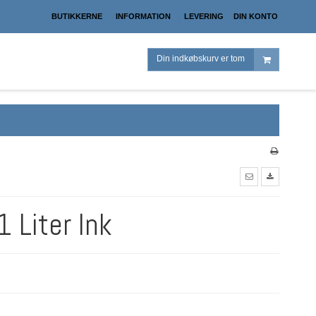
BUTIKKERNE
INFORMATION
LEVERING
DIN KONTO
Din indkøbskurv er tom
1 Liter Ink