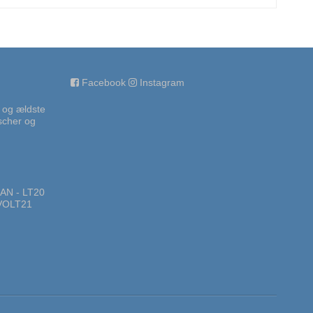
Facebook
Instagram
 og ældste
uscher og
BAN - LT20
EVOLT21