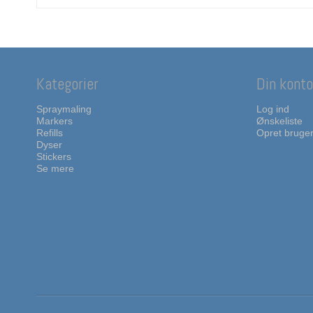
Kategorier
Din konto
Spraymaling
Log ind
Markers
Ønskeliste
Refills
Opret bruge
Dyser
Stickers
Se mere