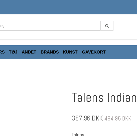
RS
TØJ
ANDET
BRANDS
KUNST
GAVEKORT
Talens India
387,96 DKK
484,95 DKK
Talens