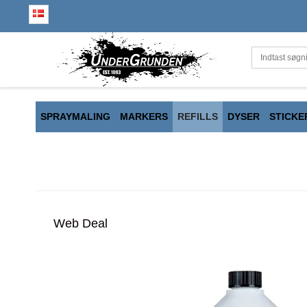
SPRAYMALING
MARKERS
REFILLS
DYSER
STICKE
Web Deal