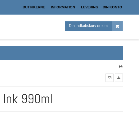
BUTIKKERNE
INFORMATION
LEVERING
DIN KONTO
Din indkøbskurv er tom
n Ink 990ml