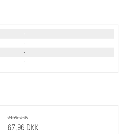
-
-
-
-
84,95 DKK
67,96 DKK