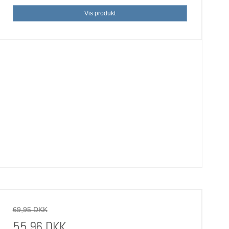
Vis produkt
69,95 DKK
55,96 DKK