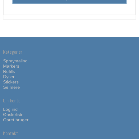
Kategorier
Spraymaling
Markers
Refills
Dyser
Stickers
Se mere
Din konto
Log ind
Ønskeliste
Opret bruger
Kontakt