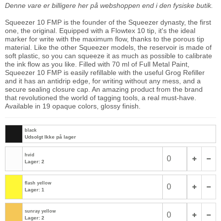
Denne vare er billigere her på webshoppen end i den fysiske butik.
Squeezer 10 FMP is the founder of the Squeezer dynasty, the first
one, the original. Equipped with a Flowtex 10 tip, it's the ideal
marker for write with the maximum flow, thanks to the porous tip
material. Like the other Squeezer models, the reservoir is made of
soft plastic, so you can squeeze it as much as possible to calibrate
the ink flow as you like. Filled with 70 ml of Full Metal Paint,
Squeezer 10 FMP is easily refillable with the useful Grog Refiller
and it has an antidrip edge, for writing without any mess, and a
secure sealing closure cap. An amazing product from the brand
that revolutioned the world of tagging tools, a real must-have.
Available in 19 opaque colors, glossy finish.
black
Udsolgt Ikke på lager
hvid
Lager: 2
flash yellow
Lager: 1
sunray yellow
Lager: 2