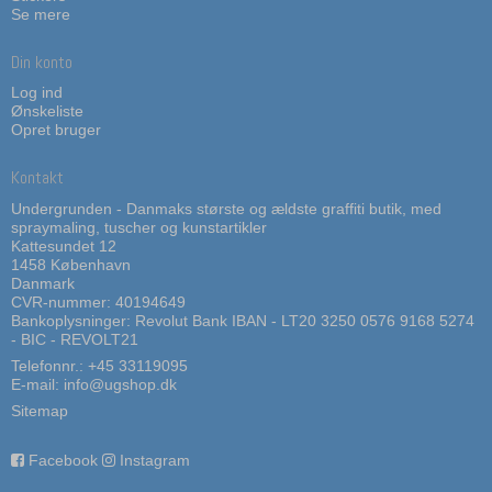
Se mere
Din konto
Log ind
Ønskeliste
Opret bruger
Kontakt
Undergrunden - Danmaks største og ældste graffiti butik, med
spraymaling, tuscher og kunstartikler
Kattesundet 12
1458 København
Danmark
CVR-nummer: 40194649
Bankoplysninger: Revolut Bank IBAN - LT20 3250 0576 9168 5274
- BIC - REVOLT21
Telefonnr.:
+45 33119095
E-mail
:
info@ugshop.dk
Sitemap
Facebook
Instagram