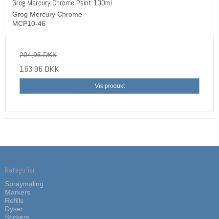
Grog Mercury Chrome Paint 100ml
Grog Mercury Chrome
MCP10-46
204,95 DKK
163,96 DKK
Vis produkt
Kategorier
Spraymaling
Markers
Refills
Dyser
Stickers