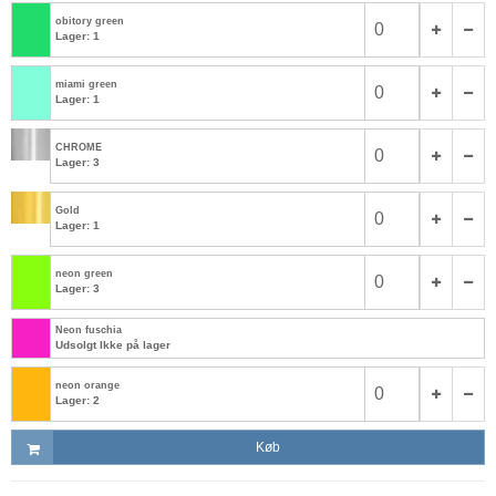
obitory green
Lager: 1
miami green
Lager: 1
CHROME
Lager: 3
Gold
Lager: 1
neon green
Lager: 3
Neon fuschia
Udsolgt Ikke på lager
neon orange
Lager: 2
Køb