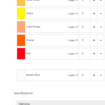
Straw Yellow
Lager: 5
Yellow
Lager: 6
Light Orange
Lager: 2
Orange
Lager: 5
Red
Lager: 5
Metallic Blue
Lager: 4
Specifikationer
Størrelse