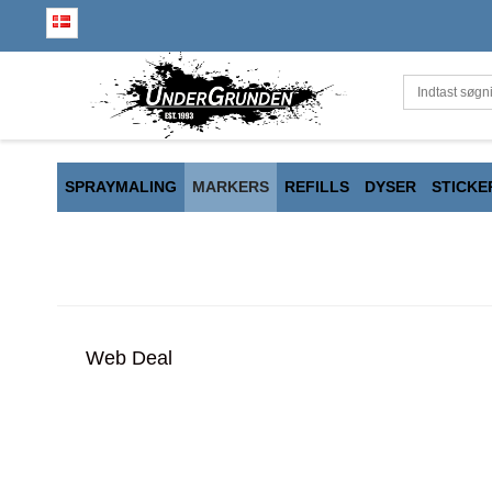
SPRAYMALING
MARKERS
REFILLS
DYSER
STICKE
Web Deal