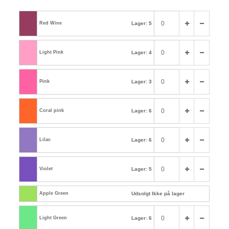
Red Wine
Lager: 5
Light Pink
Lager: 4
Pink
Lager: 3
Coral pink
Lager: 6
Lilac
Lager: 6
Violet
Lager: 5
Apple Green
Udsolgt Ikke på lager
Light Green
Lager: 6