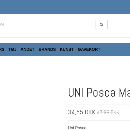
RS
TØJ
ANDET
BRANDS
KUNST
GAVEKORT
UNI Posca M
34,55 DKK
47,99 DKK
Uni Posca