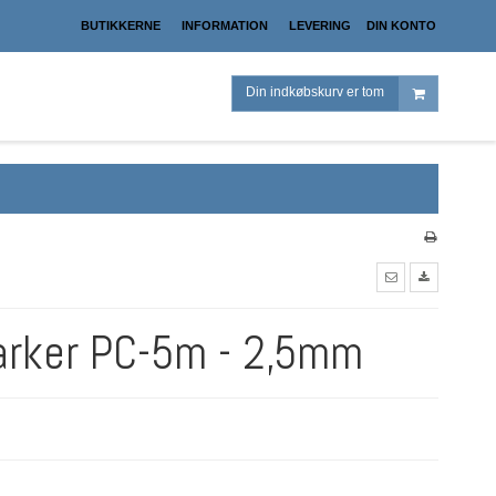
BUTIKKERNE
INFORMATION
LEVERING
DIN KONTO
Din indkøbskurv er tom
arker PC-5m - 2,5mm