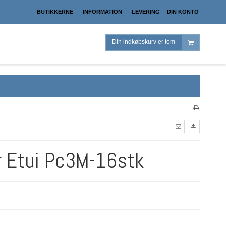
BUTIKKERNE
INFORMATION
LEVERING
DIN KONTO
Din indkøbskurv er tom
r Etui Pc3M-16stk