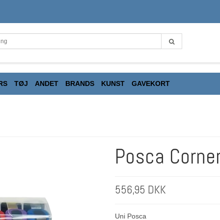
RS
TØJ
ANDET
BRANDS
KUNST
GAVEKORT
Posca Corne
556,95 DKK
Uni Posca