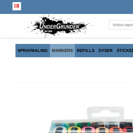
SPRAYMALING
MARKERS
REFILLS
DYSER
STICKE