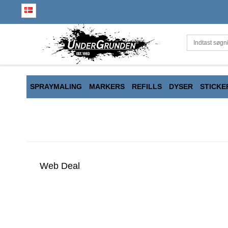
SPRAYMALING
MARKERS
REFILLS
DYSER
STICKE
Web Deal