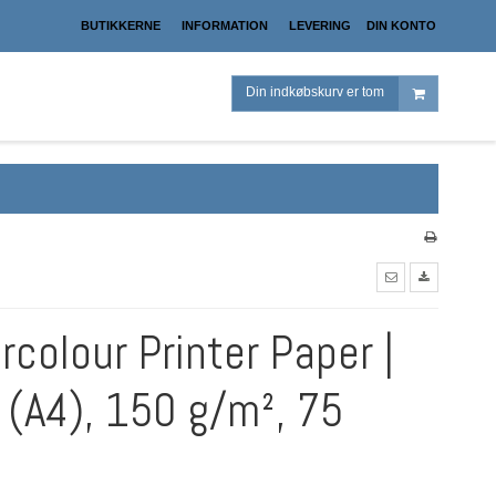
BUTIKKERNE
INFORMATION
LEVERING
DIN KONTO
Din indkøbskurv er tom
colour Printer Paper |
 (A4), 150 g/m², 75