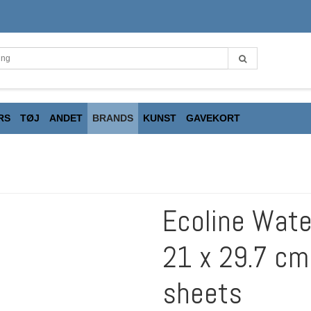
RS
TØJ
ANDET
BRANDS
KUNST
GAVEKORT
Ecoline Water
21 x 29.7 cm
sheets