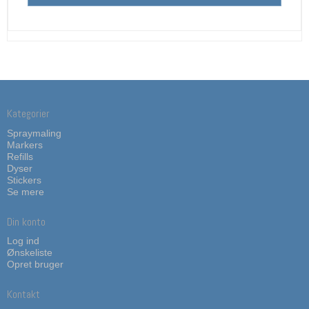
Kategorier
Spraymaling
Markers
Refills
Dyser
Stickers
Se mere
Din konto
Log ind
Ønskeliste
Opret bruger
Kontakt