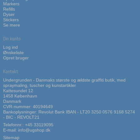
Markers
Refills
Dyser
Stickers
Se mere
Din konto
Log ind
Ønskeliste
Opret bruger
Kontakt
Undergrunden - Danmaks største og ældste graffiti butik, med
spraymaling, tuscher og kunstartikler
Kattesundet 12
1458 København
Danmark
CVR-nummer: 40194649
Bankoplysninger: Revolut Bank IBAN - LT20 3250 0576 9168 5274
- BIC - REVOLT21
Telefonnr.:
+45 33119095
E-mail
:
info@ugshop.dk
Sitemap