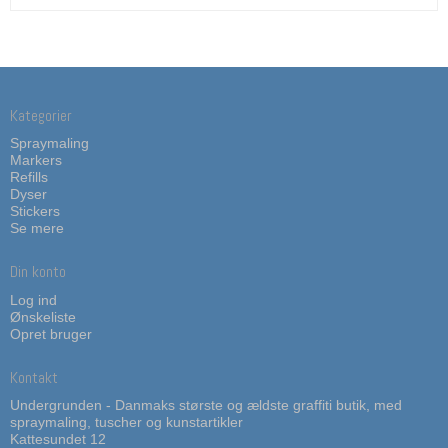
Kategorier
Spraymaling
Markers
Refills
Dyser
Stickers
Se mere
Din konto
Log ind
Ønskeliste
Opret bruger
Kontakt
Undergrunden - Danmaks største og ældste graffiti butik, med
spraymaling, tuscher og kunstartikler
Kattesundet 12