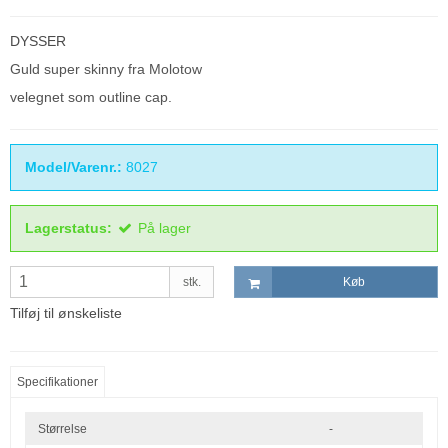
DYSSER
Guld super skinny fra Molotow
velegnet som outline cap.
Model/Varenr.:
8027
Lagerstatus:
På lager
stk.
Køb
Tilføj til ønskeliste
Specifikationer
Størrelse
-