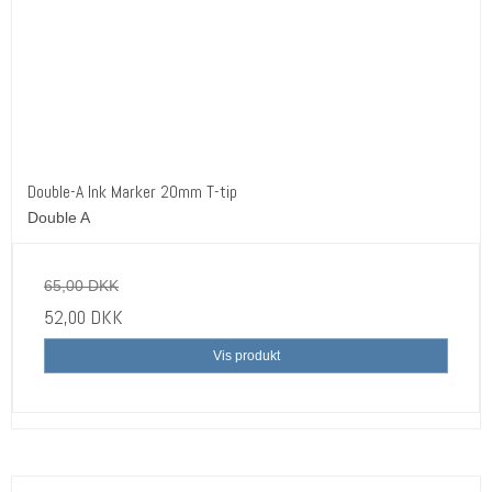
Double-A Ink Marker 20mm T-tip
Double A
65,00 DKK
52,00 DKK
Vis produkt