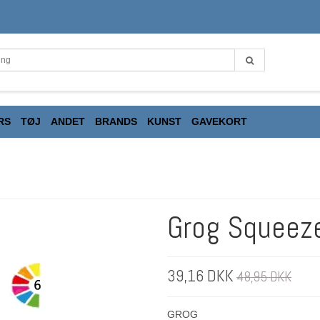
RS
TØJ
ANDET
BRANDS
KUNST
GAVEKORT
Grog Squeez
39,16 DKK
48,95 DKK
GROG