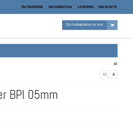
BUTIKKERNE
INFORMATION
LEVERING
DIN KONTO
Din indkøbskurv er tom
er BPI 05mm