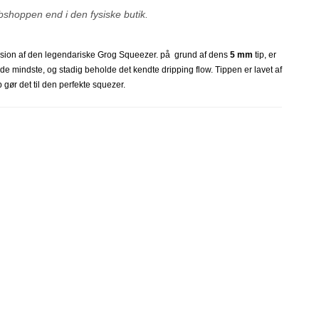
bshoppen end i den fysiske butik.
sion af den legendariske Grog Squeezer. på grund af dens
5 mm
tip, er
å de mindste, og stadig beholde det kendte dripping flow. Tippen er lavet af
 gør det til den perfekte squezer.