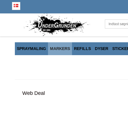
SPRAYMALING
MARKERS
REFILLS
DYSER
STICKE
Web Deal