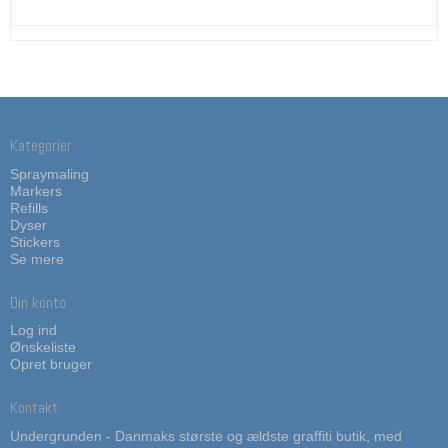
Kategorier
Spraymaling
Markers
Refills
Dyser
Stickers
Se mere
Din konto
Log ind
Ønskeliste
Opret bruger
Kontakt
Undergrunden - Danmaks største og ældste graffiti butik, med