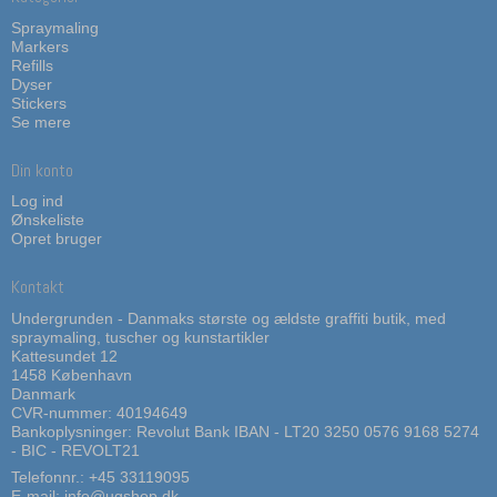
Spraymaling
Markers
Refills
Dyser
Stickers
Se mere
Din konto
Log ind
Ønskeliste
Opret bruger
Kontakt
Undergrunden - Danmaks største og ældste graffiti butik, med
spraymaling, tuscher og kunstartikler
Kattesundet 12
1458 København
Danmark
CVR-nummer: 40194649
Bankoplysninger: Revolut Bank IBAN - LT20 3250 0576 9168 5274
- BIC - REVOLT21
Telefonnr.:
+45 33119095
E-mail
:
info@ugshop.dk