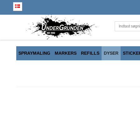
SPRAYMALING
MARKERS
REFILLS
DYSER
STICKE