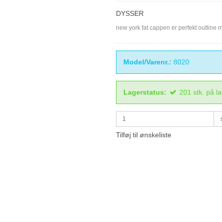
DYSSER
new york fat cappen er perfekt outline
Model/Varenr.:
8020
Lagerstatus:
201
stk.
på l
Tilføj til ønskeliste