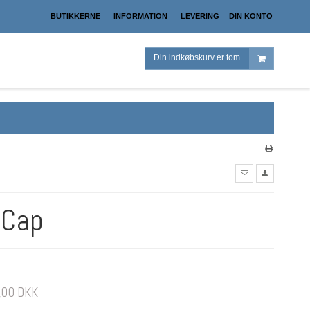
BUTIKKERNE
INFORMATION
LEVERING
DIN KONTO
Din indkøbskurv er tom
 Cap
,00 DKK