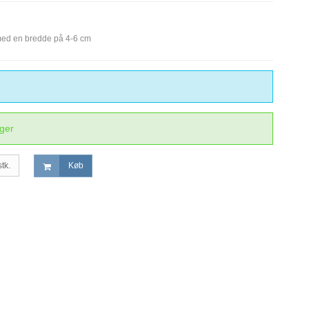
 med en bredde på 4-6 cm
ager
stk.
Køb