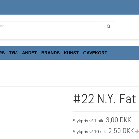
RS
TØJ
ANDET
BRANDS
KUNST
GAVEKORT
#22 N.Y. Fat
3,00 DKK
Stykpris v/ 1 stk.
2,50 DKK
3
Stykpris v/ 10 stk.