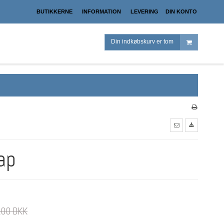
BUTIKKERNE
INFORMATION
LEVERING
DIN KONTO
Din indkøbskurv er tom
ap
,00 DKK