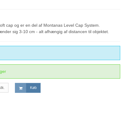
soft cap og er en del af Montanas Level Cap System.
er sig 3-10 cm - alt afhængig af distancen til objektet.
ager
stk.
Køb