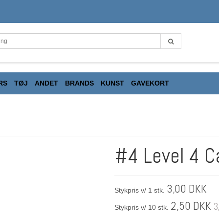
RS
TØJ
ANDET
BRANDS
KUNST
GAVEKORT
#4 Level 4 C
3,00 DKK
Stykpris v/ 1 stk.
2,50 DKK
3
Stykpris v/ 10 stk.