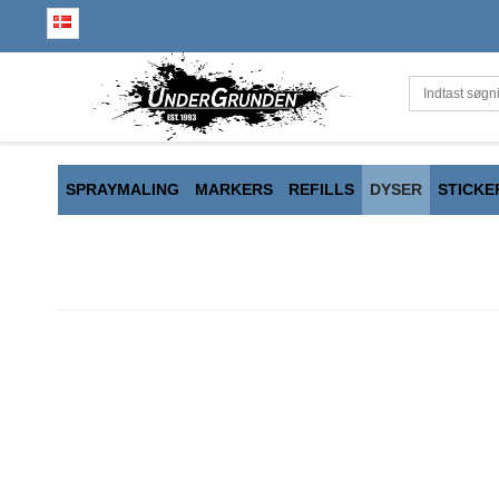
SPRAYMALING
MARKERS
REFILLS
DYSER
STICKE