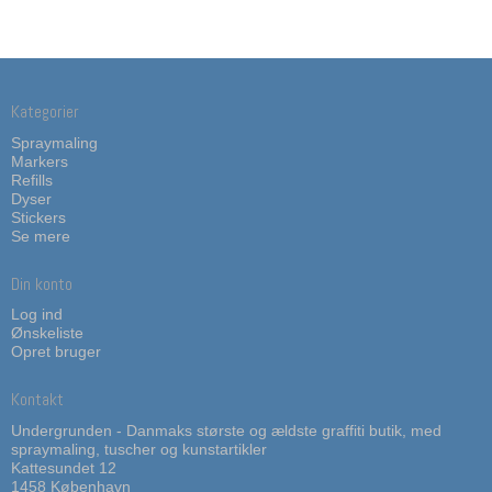
Kategorier
Spraymaling
Markers
Refills
Dyser
Stickers
Se mere
Din konto
Log ind
Ønskeliste
Opret bruger
Kontakt
Undergrunden - Danmaks største og ældste graffiti butik, med
spraymaling, tuscher og kunstartikler
Kattesundet 12
1458 København