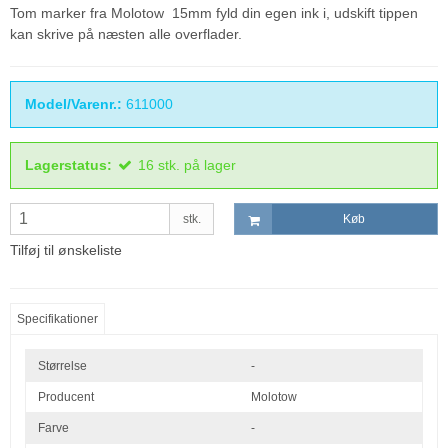
Tom marker fra Molotow 15mm fyld din egen ink i, udskift tippen
kan skrive på næsten alle overflader.
Model/Varenr.:
611000
Lagerstatus:
16
stk.
på lager
stk.
Køb
Tilføj til ønskeliste
Specifikationer
Størrelse
-
Producent
Molotow
Farve
-