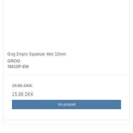
Grog Empty Squeezer Mini 10mm
GROG
SM10P-EM
19,95 DKK
15,96 DKK
Vis produkt