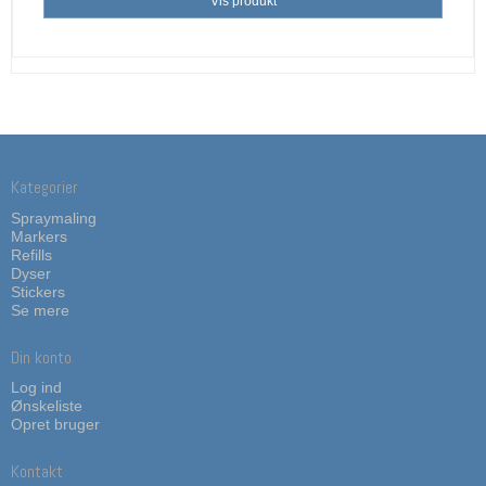
Vis produkt
Kategorier
Spraymaling
Markers
Refills
Dyser
Stickers
Se mere
Din konto
Log ind
Ønskeliste
Opret bruger
Kontakt