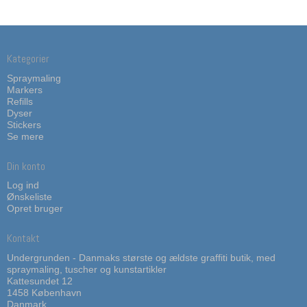
Kategorier
Spraymaling
Markers
Refills
Dyser
Stickers
Se mere
Din konto
Log ind
Ønskeliste
Opret bruger
Kontakt
Undergrunden - Danmaks største og ældste graffiti butik, med
spraymaling, tuscher og kunstartikler
Kattesundet 12
1458 København
Danmark