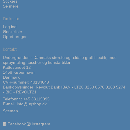
Stickers
Se mere
Din konto
Log ind
Ønskeliste
Opret bruger
Kontakt
Undergrunden - Danmaks største og ældste graffiti butik, med
spraymaling, tuscher og kunstartikler
Kattesundet 12
1458 København
Danmark
CVR-nummer: 40194649
Bankoplysninger: Revolut Bank IBAN - LT20 3250 0576 9168 5274
- BIC - REVOLT21
Telefonnr.:
+45 33119095
E-mail
:
info@ugshop.dk
Sitemap
Facebook
Instagram