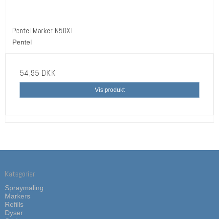
Pentel Marker N50XL
Pentel
54,95 DKK
Vis produkt
Kategorier
Spraymaling
Markers
Refills
Dyser